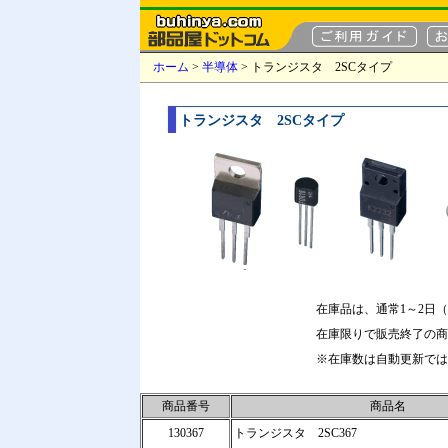
ホーム
>
半導体
> トランジスタ 2SCタイプ
トランジスタ 2SCタイプ
在庫品は、通常1～2日
在庫限りで販売終了の商
※在庫数は自動更新では
商品番号
商品名
130367
トランジスタ 2SC367